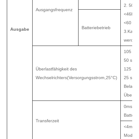
2. 50H
Ausgangsfrequenz
<46Hz,
<60 Hz
Batteriebetrieb
Ausgabe
3.
Kann 
werden
105 % ±
50 s U
Überlastfähigkeit des
125 % ±
Wechselrichters
(
Versorgungsstrom
,
25
°C
)
25 s U
Belastu
Übertr
0ms
(
N
Batter
Transferzeit
<4ms
(
N
Modus
)