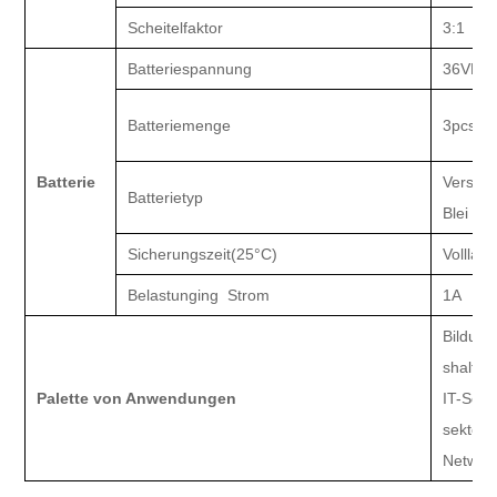
Scheitelfaktor
3:1
Batteriespannung
36VDC
Batteriemenge
3
pcsx7
Batterie
Versieg
Batterietyp
Blei
Säu
Sicherungszeit
(
25
°C
)
Volllas
Belastung
ing
Strom
1A
Bildung
shaltsg
Palette von Anwendungen
IT-Sekt
sektor,
Network