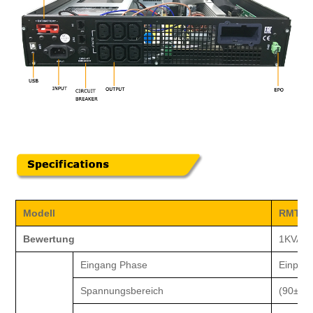
Modell
RMT
1
Bewertung
1KVA /
Eingang
Phase
Einpha
Spannungsbereich
(90±5)