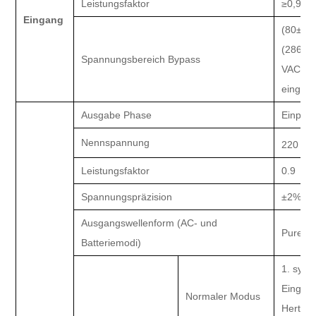
Leistungsfaktor
≥0,99
Eingang
(
80±5)
(
286±5
Spannungsbereich Bypass
VAC~26
eingest
Ausgabe
Phase
Einpha
Nennspannung
220 VA
Leistungsfaktor
0.
9
Spannungspräzision
±2%
Ausgangswellenform (AC- und
P
ure Si
Batteriemodi)
1. sync
Eingan
Normaler Modus
Hertz
~