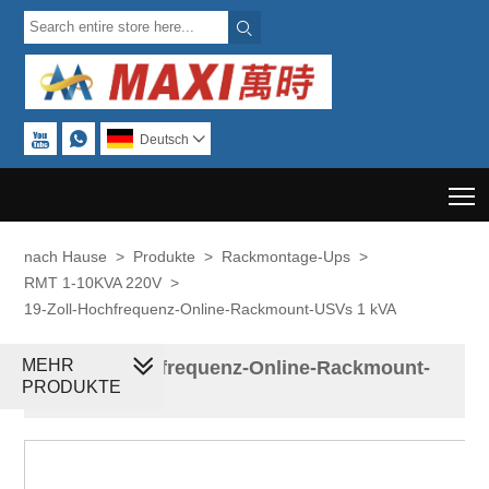



Deutsch

T
nach Hause
>
Produkte
>
Rackmontage-Ups
>
RMT 1-10KVA 220V
>
19-Zoll-Hochfrequenz-Online-Rackmount-USVs 1 kVA
MEHR
19-Zoll-Hochfrequenz-Online-Rackmount-
PRODUKTE
USVs 1 kVA