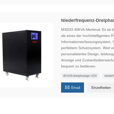
Niederfrequenz-Dreiph
MXD33 40KVA-Merkmal: Es ist di
als eines der hochintelligenten 
Informationserfassungssystem, 
perfektem Schutzsystem. Weit ver
personalisiertes Design, leistu
Anzeige und Zustandsüberwachun
bequem zu bedienen.
40 kVA dreiphasige USV
nieder

Email
Einzelheiten