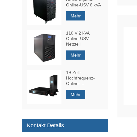
Online-USV 6 kVA
Mehr
110 V 2 kVA
Online-USV-
Netzteil
Mehr
19-Zoll-
Hochfrequenz-
Online-
Rackmount-USVs
1 kVA
Mehr
Kontakt Details