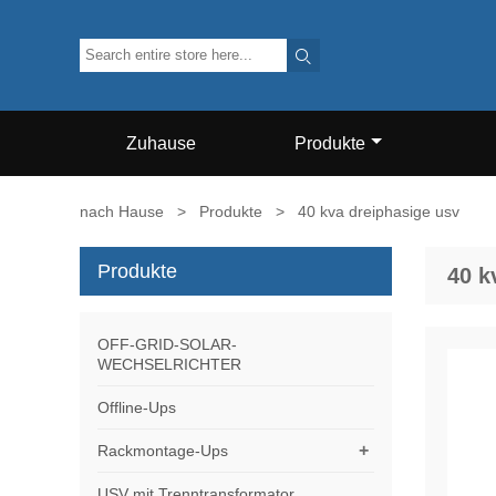

Zuhause
Produkte
nach Hause
>
Produkte
>
40 kva dreiphasige usv
Produkte
40 k
OFF-GRID-SOLAR-
WECHSELRICHTER
Offline-Ups
+
Rackmontage-Ups
USV mit Trenntransformator