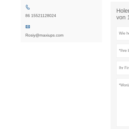

Hole
86 15521128024
von 

Rosiy@maxiups.com