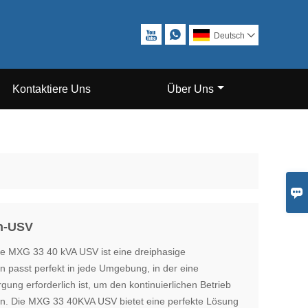


Deutsch

Kontaktiere Uns
Über Uns

en-USV
e MXG 33 40 kVA USV ist eine dreiphasige
 passt perfekt in jede Umgebung, in der eine
ung erforderlich ist, um den kontinuierlichen Betrieb
ten. Die MXG 33 40KVA USV bietet eine perfekte Lösung