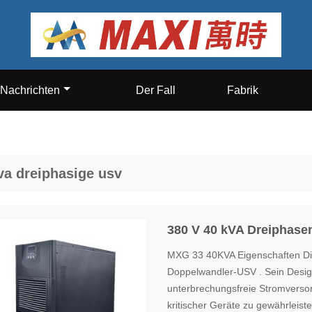
Nachrichten
Der Fall
Fabrik
va dreiphasige usv
380 V 40 kVA Dreiphas
MXG 33 40KVA Eigenschaften Di
Doppelwandler-USV . Sein Design
unterbrechungsfreie Stromversorg
kritischer Geräte zu gewährleis