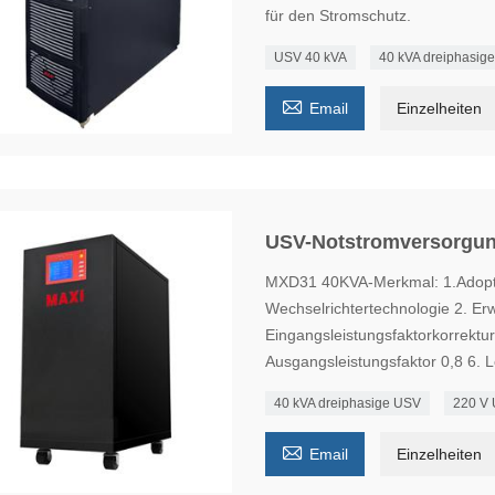
für den Stromschutz.
USV 40 kVA
40 kVA dreiphasig

Email
Einzelheiten
USV-Notstromversorgung
MXD31 40KVA-Merkmal: 1.Adoptie
Wechselrichtertechnologie 2. Er
Eingangsleistungsfaktorkorrektu
Ausgangsleistungsfaktor 0,8 6. 
40 kVA dreiphasige USV
220 V

Email
Einzelheiten