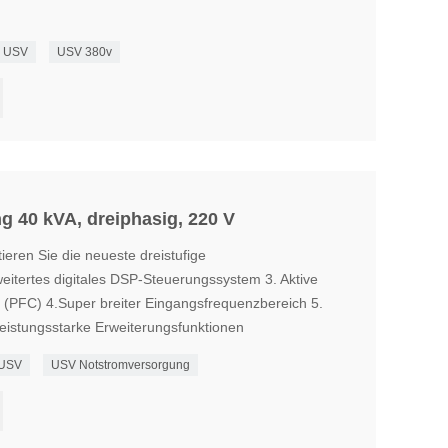
e USV
USV 380v
 40 kVA, dreiphasig, 220 V
ren Sie die neueste dreistufige
weitertes digitales DSP-Steuerungssystem 3. Aktive
r (PFC) 4.Super breiter Eingangsfrequenzbereich 5.
Leistungsstarke Erweiterungsfunktionen
 USV
USV Notstromversorgung