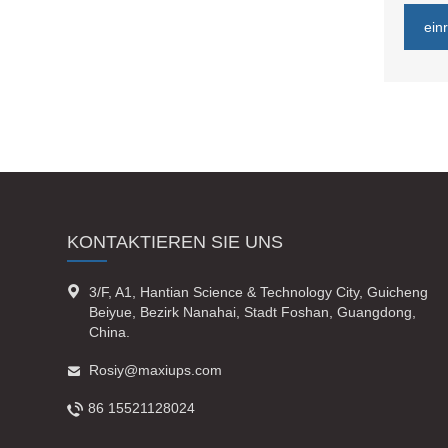
ein
KONTAKTIEREN SIE UNS

3/F, A1, Hantian Science & Technology City, Guicheng
Beiyue, Bezirk Nanahai, Stadt Foshan, Guangdong,
China.

Rosiy@maxiups.com

86 15521128024